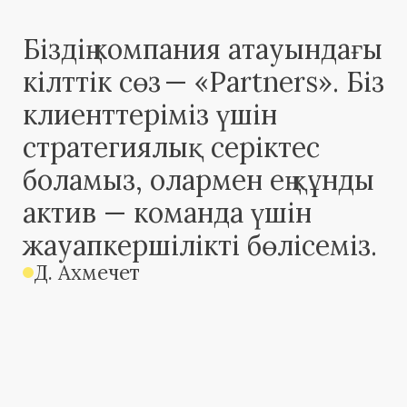
жинау).
[ АРТЫҚШЫЛЫҚТАРЫ ]
Sol Partners —