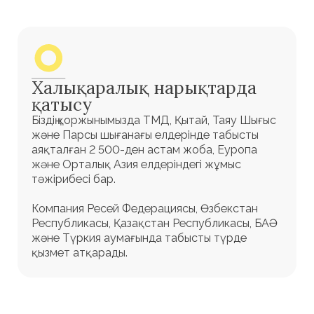
Әдептілік
Біз клиенттің қызметкерлеріне жобаны іске
асыру кезінде және аяқталғаннан кейін бір
жыл ішінде басқа серіктестерде ашылған
позицияларды ұсынбаймыз.