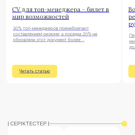
CV для топ-менеджера – билет в
В
мир возможностей
р
р
30% топ-менеджеров пренебрегают
составлением резюме, а порядка 20% не
Пе
обновляли этот документ более ...
мн
до
Читать статью