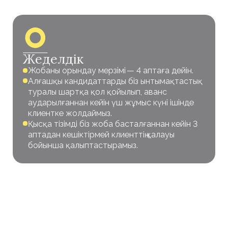
Жобаны іске асыру барысында барлық
Тараптар алған ақпарат жария етуге
жатпайды.
AI қолдану
Біз өз жұмысымызда жеке шешімдерді іздеу
үшін заманауи және классикалық HR-
технологияларды біріктіреміз.