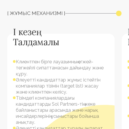
корпорациялардың бизнесін
және адам капиталын
дамытуға арналған жүйелі
шешімдер саласындағы
консультанттар.
Жеделдік
Жобаны орындау мерзімі — 4 аптаға дейін.
Алғашқы кандидаттарды біз ынтымақтастық
туралы шартқа қол қойылып, аванс
аударылғаннан кейін үш жұмыс күні ішінде
клиентке жолдаймыз.
Қысқа тізімді біз жоба басталғаннан кейін 3
аптадан кешіктірмей клиенттің қалауы
бойынша қалыптастырамыз.