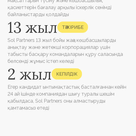
[ ҚЫЗМЕТТЕР ]
EXECUTIVE SEARCH
Жоғары буын
басшыларын
іздеу
MANAGEMENT TEAM FORMATION
Басқарушы
командаларды