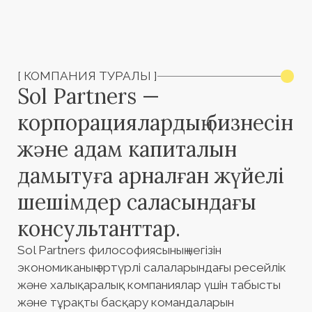
дамытуға арналған жүйелі
шешімдер саласындағы
консультанттар.
Sol Partners философиясының негізін
экономиканың әртүрлі салаларындағы ресейлік
және халықаралық компаниялар үшін табысты
және тұрақты басқару командаларын
қалыптастыру құрайды: өнеркәсіп
(металлургия, энергетика, мұнай-газ, тау-кен,
машина жасау және т. б.), қаржы, құрылыс және
девелопмент, бөлшек сауда, электрондық
коммерция, логистика және көлік, диджитал
және цифрлық телекоммуникациялар, медиа,
фармакология, денсаулық сақтау және
медицина.
2 500
ЖОБА
Sol Partners экономиканың түрлі секторларында
жоғары буын басшыларын іздеу бойынша 2 500-
ден астам жобаны сәтті аяқтады