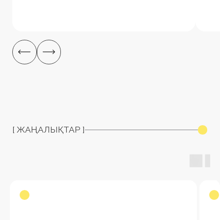
ТОО «Sol Partners Kazakhstan»
БИН/ИИН 230240040326
010000, Республика Казахстан, город Астана, район
Нұра, улица Шыңғыс Айтматов, дом 34, кв. 166
© 2025. Все права защищены.