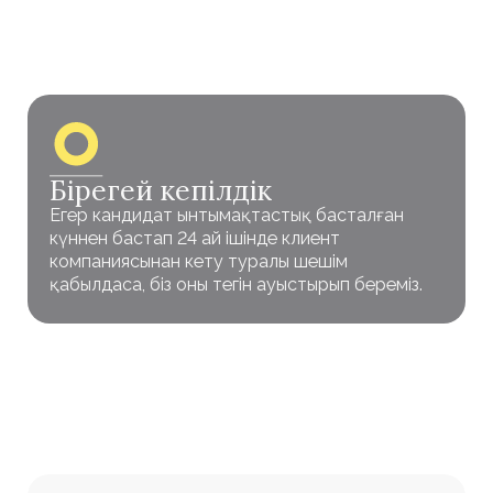
[ ИНДУСТРИЯЛАР ]
Өнеркәсіп
Құрылыс
және өндіру: металлургия, тау-кен,
және девелопмен
энергетика, машина жасау және басқалар
[ КОМАНДА ]