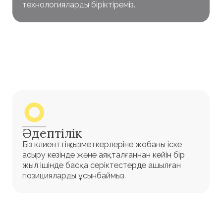
[ ЖАҢАЛЫҚТАР ]