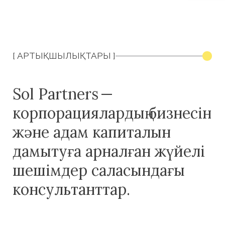
Бірегей кепілдік
Егер кандидат ынтымақтастық басталған
күннен бастап 24 ай ішінде клиент
компаниясынан кету туралы шешім
қабылдаса, біз оны тегін ауыстырып береміз.
Құпиялылық