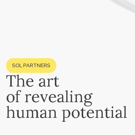
SOL PARTNERS
The art
of revealing
human potential
[ КОМПАНИЯ ТУРАЛЫ ]
Sol Partners —
корпорациялардың бизнесін
және адам капиталын