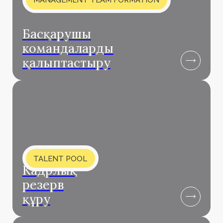
зерттеу жүргізу
Адам ресурстарын
басқару
стратегиясын
әзірлеу
HR STRATEGY CONSULTING
Корпоративтік
басқару