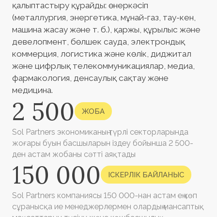
150 000
ІСКЕРЛІК БАЙЛАНЫС
Sol Partners компаниясы 150 000-нан астам ең көп
сұранысқа ие менеджерлермен олардың мансаптық
мақсаттарын түсіну және көшбасшылық
қасиеттерін бағалау арқылы іскерлік сенімді
байланыстарды қолдайды
13 жыл
ТӘЖІРИБЕ
Sol Partners 13 жыл бойы жаңа көшбасшыларды
анықтау және жетекші корпорациялар үшін
табысты басқару командаларын құру саласында
белсенді жұмыс істеп келеді
2 жыл
КЕПІЛДІК
Егер кандидат ынтымақтастық басталғаннан кейін
24 ай ішінде компаниядан шығу туралы шешім
қабылдаса, Sol Partners оны алмастыруды
қамтамасыз етеді