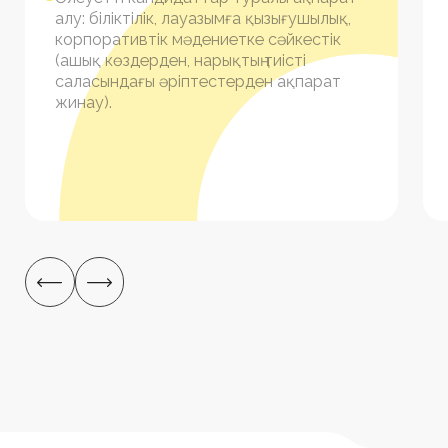
Халықаралық нарықтарда
қатысу
Біздің қоржынымызда ТМД, Қытай, Таяу Шығыс
және Парсы шығанағы елдерінде табысты
аяқталған 2 500-ден астам жоба, Еуропа
және Орталық Азия елдеріндегі жұмыс
тәжірибесі бар.
Компания Ресей Федерациясы, Өзбекстан
Республикасы, Қазақстан Республикасы, БАӘ
және Түркия аумағында табысты түрде
қызмет атқарады.