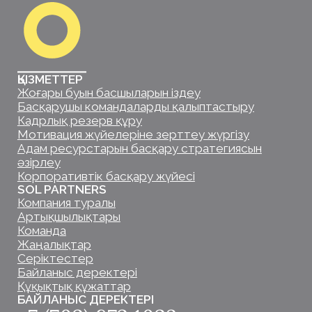
+7 (702) 872 1023
hello@solpartners.kz
ӘЛЕУМЕТТІК ЖЕЛІЛЕР
ТОО «Sol Partners Kazakhstan»
БИН/ИИН 230240040326
010000, Республика Казахстан, город Астана, район
Нұра, улица Шыңғыс Айтматов, дом 34, кв. 166
© 2025. Все права защищены.