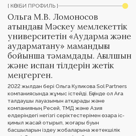
меңгерген.
2022 жылдан бері Ольга Куликова Sol Partners
компаниясында жұмыс істейді. Бүгінде ол Аға
талдаушы лауазымын атқарады және
компанияның Ресей, ТМД және Азия
елдеріндегі негізгі серіктестерімен өзара іс-
қимыл жасай отырып, жоғары буын
басшыларын іздеу жобаларына жетекшілік
етеді. Ольганың құзыретіне басқару
командаларының мүшелерін іздеу
стратегияларын әзірлеу, сондай-ақ ресейлік
және әлемдік еңбек нарықтарын терең
талдау жасау кіреді.
Ольга банктер мен қаржы институттары,
көпсалалы холдингтер, ритейл және
девелопмент салалары үшін жобаларды сәтті
жүзеге асырады.