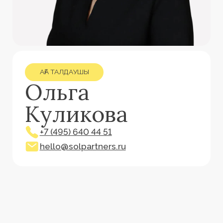
АҒА ТАЛДАУШЫ
Ольга
Куликова
+7 (495) 640 44 51
hello@solpartners.ru
[ КӘСІБИ ПРОФИЛЬ ]
Ольга М.В. Ломоносов
атындағы Мәскеу мемлекеттік
университетін «Аударма және
аударматану» мамандығы
бойынша тәмамдады. Ағылшын
және испан тілдерін жетік