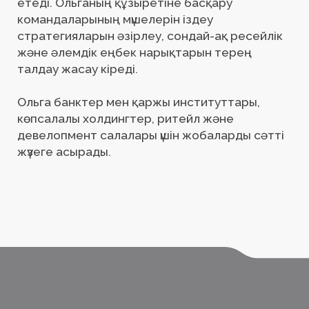
ҚЫЗМЕТТЕР
Жоғары буын басшыларын іздеу
Басқарушы командаларды қалыптастыру
Кадрлық резерв құру
Мотивация жүйелеріне зерттеу жүргізу
Адам ресурстарын басқару стратегиясын
әзірлеу
Корпоративтік басқару жүйесі
SOL PARTNERS
Компания туралы
Артықшылықтары
Команда
Жаңалықтар
Серіктестер
Байланыс деректері
Құқықтық құжаттар
БАЙЛАНЫС ДЕРЕКТЕРІ