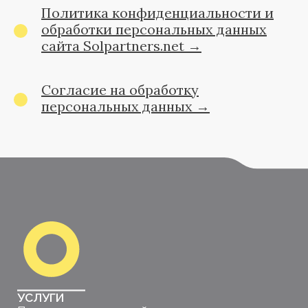
Политика конфиденциальности и
обработки персональных данных
сайта Solpartners.net →
Согласие на обработку
персональных данных →
УСЛУГИ
Поиск руководителей высшего звена
Формирование управленческих команд
Создание кадрового резерва
Проведение исследований систем мотивации
Разработка стратегии управления
человеческими ресурсами
Система корпоративного управления
SOL PARTNERS
О компании
Преимущества
Команда