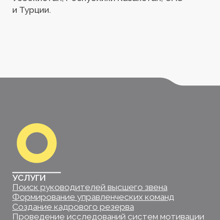
Проведение исследований систем мотивации
Разработка стратегии управления
человеческими ресурсами
Система корпоративного управления
SOL PARTNERS
О компании
Преимущества
Команда
Новости
Партнеры
Контакты
Юридические документы
КОНТАКТЫ
СОЦИАЛЬНЫЕ СЕТИ
© 2025. Все права защищены.