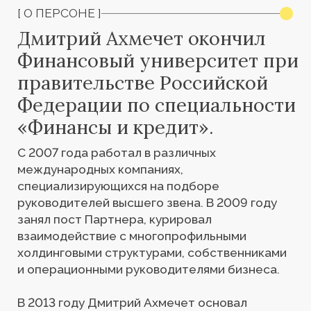
С 2007 года работал в различных
международных компаниях,
специализирующихся на подборе
руководителей высшего звена. В 2009 году
занял пост Партнера, курировал
взаимодействие с многопрофильными
холдинговыми структурами, собственниками
и операционными руководителями бизнеса.
В 2013 году Дмитрий Ахмечет основал
компанию Sol Partners, предоставляющую
стратегические решения по поиску
и формированию управленческих команд для
различных отраслей бизнеса и экономики —
от металлургии и промышленности
до банковского дела, розницы
и телекоммуникаций.
На сегодняшний день в портфолио компании
Sol Partners свыше 2 500 успешно
завершенных проектов для ведущих
компаний, как на территории СНГ, так и стран
Ближнего Востока и Персидского залива,
опыт работы на европейском, китайском