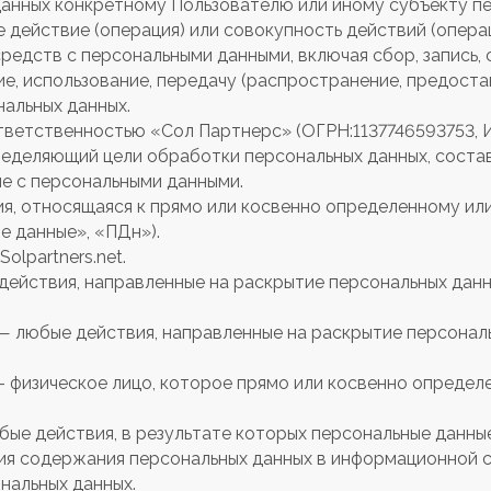
анных конкретному Пользователю или иному субъекту пе
 действие (операция) или совокупность действий (опера
редств с персональными данными, включая сбор, запись, 
ие, использование, передачу (распространение, предостав
нальных данных.
тветственностью «Сол Партнерс» (ОГРН:1137746593753, 
ределяющий цели обработки персональных данных, соста
ые с персональными данными.
ия, относящаяся к прямо или косвенно определенному ил
е данные», «ПДн»).
olpartners.net.
 действия, направленные на раскрытие персональных да
 — любые действия, направленные на раскрытие персонал
) – физическое лицо, которое прямо или косвенно опреде
юбые действия, в результате которых персональные данн
я содержания персональных данных в информационной с
нальных данных.