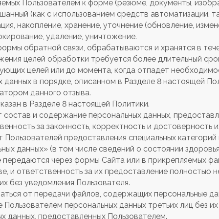
емых Пользователем к форме (резюме, документы, изобр
анный (как с использованием средств автоматизации, так
ция, накопление, хранение, уточнение (обновление, измен
окирование, удаление, уничтожение.
формы обратной связи, обрабатываются и хранятся в тече
ижения целей обработки требуется более длительный сро
ующих целей или до момента, когда отпадет необходимос
 данных в порядке, описанном в Разделе 8 настоящей Пол
атором данного отзыва.
казан в Разделе 8 настоящей Политики.
ет состав и содержание персональных данных, предостав
твенность за законность, корректность и достоверность 
от Пользователей предоставления специальных категорий 
ых данных» (в том числе сведений о состоянии здоровья
же передаются через формы Сайта или в прикрепляемых ф
е, и ответственность за их предоставление полностью н
 их без уведомления Пользователя.
аться от передачи файлов, содержащих персональные дан
 Пользователем персональных данных третьих лиц без их 
х данных, предоставленных Пользователем.