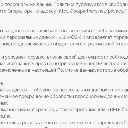
она о персональных данных Политика публикуется в свобо
йте Оператора по адресу
https://solpartners.net/privacy/
ьных данных составлена в соответствии с требованиями 
 о персональных данных», «152-ФЗ») и определяет поряд
нных, предпринимаемые обществом с ограниченной отве
ю и условием осуществления своей деятельности соблюде
ом числе защиты прав на неприкосновенность частной жиз
перечисленных в настоящей Политике данных, которые об
ке
льных данных — обработка персональных данных с помощ
ременное прекращение обработки персональных данных (з
ых).
ормационных материалов, а также программ для ЭВМ и ба
s.net
ействия, в результате которых невозможно определить б