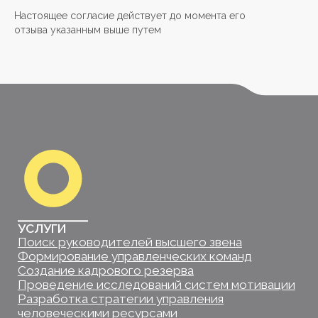
Поиск руководителей высшего звена
Настоящее согласие действует до момента его
Формирование управленческих команд
отзыва указанным выше путем
Создание кадрового резерва
Проведение исследований систем мотивации
Разработка стратегии управления
человеческими ресурсами
Система корпоративного управления
SOL PARTNERS
О компании
Преимущества
Команда
Новости
Партнеры
Контакты
Юридические документы
КОНТАКТЫ
СОЦИАЛЬНЫЕ СЕТИ
© 2025. Все права защищены.