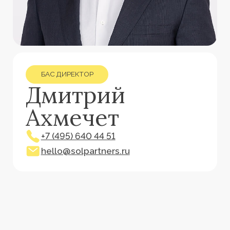
БАС ДИРЕКТОР
Дмитрий
Ахмечет
+7 (495) 640 44 51
hello@solpartners.ru
[ КӘСІБИ ПРОФИЛЬ ]
Дмитрий Ахмечет Ресей
Федерациясы Үкіметі
жанындағы Қаржы
университетін «Қаржы және
несие» мамандығы бойынша
тәмамдады.