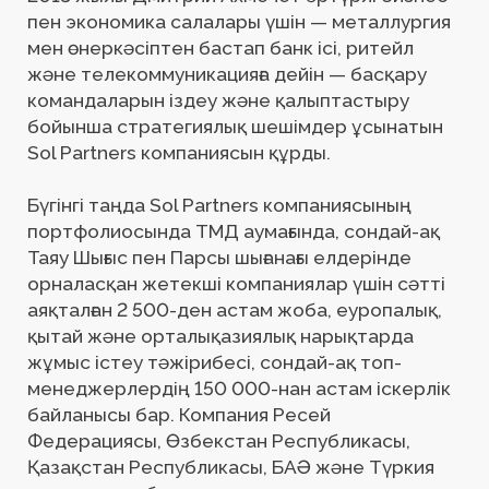
жұмыс істеу тәжірибесі, сондай-ақ топ-
менеджерлердің 150 000-нан астам іскерлік
байланысы бар. Компания Ресей
Федерациясы, Өзбекстан Республикасы,
Қазақстан Республикасы, БАӘ және Түркия
аумағында табысты түрде қызмет атқарады.
ҚЫЗМЕТТЕР
Жоғары буын басшыларын іздеу
Басқарушы командаларды қалыптастыру
Кадрлық резерв құру
Мотивация жүйелеріне зерттеу жүргізу