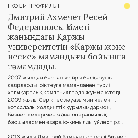
2007 жылдан бастап жоғары басқарушы
кадрларды іріктеуге маманданған түрлі
халықаралық компанияларда жұмыс істеді.
2009 жылы Серіктес лауазымын иеленіп,
көпсалалы холдингтік құрылымдармен,
бизнес иелерімен және операциялық
басшылармен өзара іс-қимылды үйлестірді.
2013 жылы Дмитрий Ахмечет әртүрлі бизнес
пен экономика салалары үшін — металлургия
мен өнеркәсіптен бастап банк ісі, ритейл
және телекоммуникацияға дейін — басқару
командаларын іздеу және қалыптастыру
бойынша стратегиялық шешімдер ұсынатын
Sol Partners компаниясын құрды.
Бүгінгі таңда Sol Partners компаниясының
портфолиосында ТМД аумағында, сондай-ақ
Таяу Шығыс пен Парсы шығанағы елдерінде
орналасқан жетекші компаниялар үшін сәтті
аяқталған 2 500-ден астам жоба, еуропалық,
қытай және орталықазиялық нарықтарда