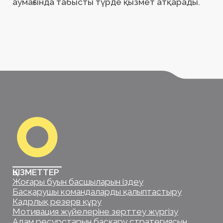
Адам ресурстарын басқару стратегиясын
әзірлеу
Корпоративтік басқару жүйесі
SOL PARTNERS
Компания туралы
Артықшылықтары
Команда
Жаңалықтар
Серіктестер
Байланыс деректері
Құқықтық құжаттар
БАЙЛАНЫС ДЕРЕКТЕРІ
+7 (702) 872 1023
hello@solpartners.kz
ӘЛЕУМЕТТІК ЖЕЛІЛЕР
ТОО «Sol Partners Kazakhstan»
БИН/ИИН 230240040326
010000, Республика Казахстан, город Астана, район
Нұра, улица Шыңғыс Айтматов, дом 34, кв. 166
© 2025. Все права защищены.